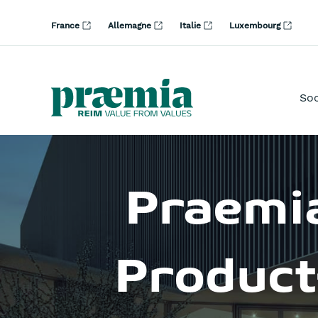
Saut au contenu principal
France
Allemagne
Italie
Luxembourg
Soc
Praemi
Product-