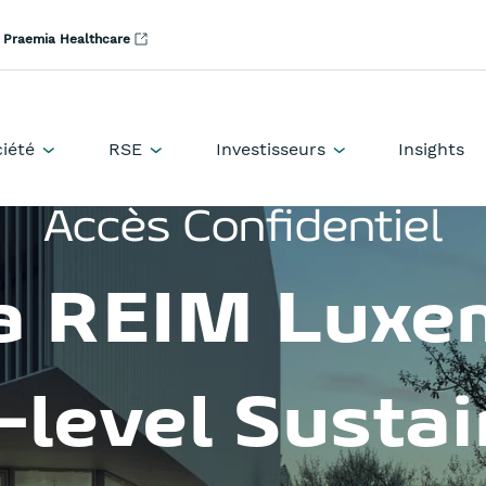
Praemia Healthcare
iété
RSE
Investisseurs
Insights
Accès Confidentiel
a REIM Lux
level Sustai