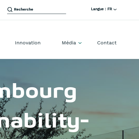
Langue :
FR
Innovation
Média
Contact
embourg
nability-