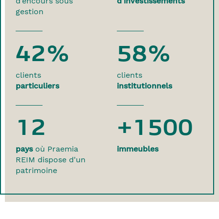
d’encours sous
d’investissements
gestion
42%
58%
clients
clients
particuliers
institutionnels
12
+1500
pays
où Praemia
immeubles
REIM dispose d'un
patrimoine