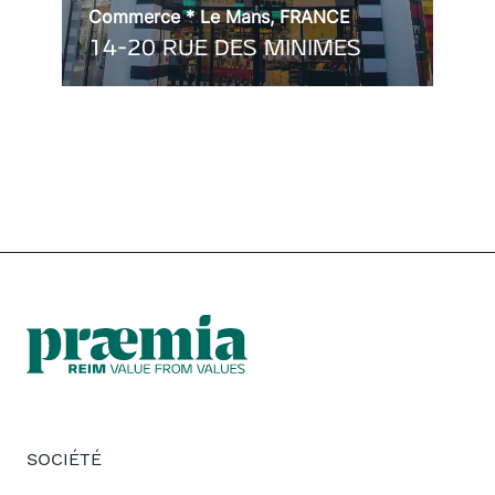
Commerce * Le Mans, FRANCE
130
14-20 RUE DES MINIMES
MA
SOCIÉTÉ