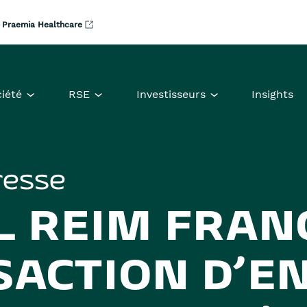
Praemia Healthcare
iété
RSE
Investisseurs
Insights
resse
 REIM FRAN
SACTION D’E