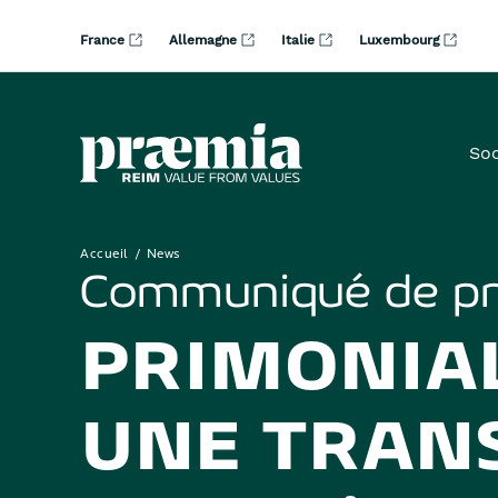
Saut au contenu principal
France
Allemagne
Italie
Luxembourg
Soc
Accueil
News
Communiqué de p
PRIMONIAL
UNE TRAN