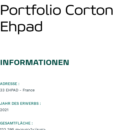
Portfolio Corton
Ehpad
INFORMATIONEN
ADRESSE :
33 EHPAD - France
JAHR DES ERWERBS :
2021
GESAMTFLÄCHE :
122 295 m<sup>2</sup>